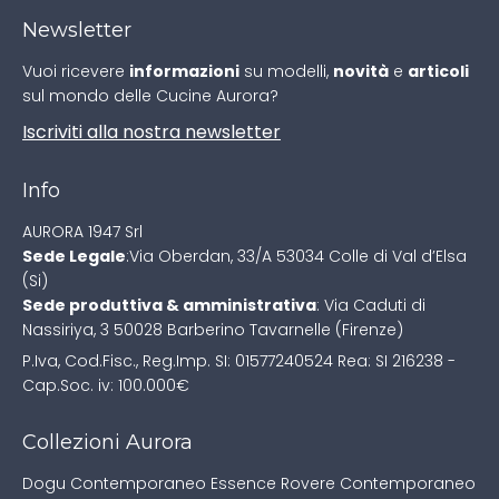
Newsletter
Vuoi ricevere
informazioni
su modelli,
novità
e
articoli
sul mondo delle Cucine Aurora?
Iscriviti alla nostra newsletter
Info
AURORA 1947 Srl
Sede Legale
:
Via Oberdan, 33/A
53034 Colle di Val d’Elsa
(Si)
Sede produttiva & amministrativa
:
Via Caduti di
Nassiriya, 3
50028 Barberino Tavarnelle (Firenze)
P.Iva, Cod.Fisc., Reg.Imp. SI: 01577240524
Rea: SI 216238 -
Cap.Soc. iv: 100.000€
Collezioni Aurora
Dogu Contemporaneo
Essence Rovere Contemporaneo