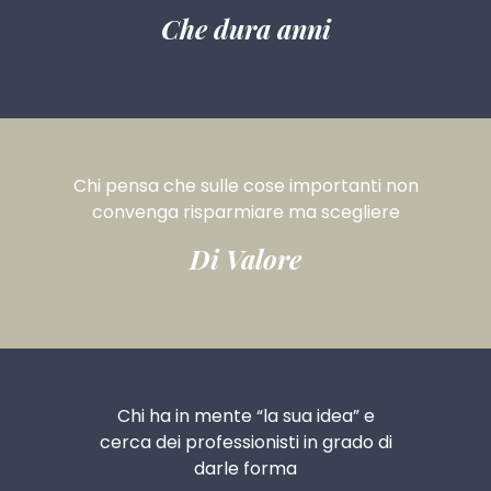
Che dura anni
Chi pensa che
sulle cose importanti
non
convenga risparmiare ma scegliere
Di Valore
Chi ha in mente
“la sua idea”
e
cerca dei professionisti
in grado di
darle forma