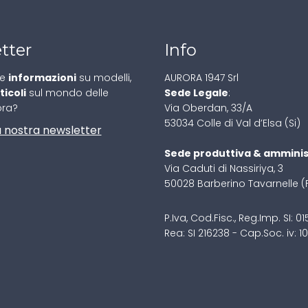
tter
Info
re
informazioni
su modelli,
AURORA 1947 Srl
ticoli
sul mondo delle
Sede Legale
:
ora?
Via Oberdan, 33/A
53034 Colle di Val d’Elsa (Si)
lla nostra newsletter
Sede produttiva & amminis
Via Caduti di Nassiriya, 3
50028 Barberino Tavarnelle (
P.Iva, Cod.Fisc., Reg.Imp. SI: 
Rea: SI 216238 - Cap.Soc. iv: 