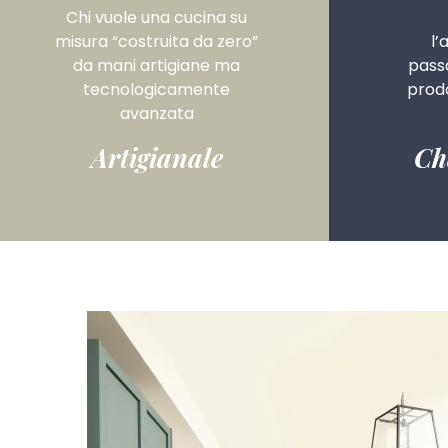
Chi vuole una cucina su
misura “costruita da zero”
l’
da mani artigiane ma
pass
tecnologicamente
prodo
avanzata
Artigianale
Ch