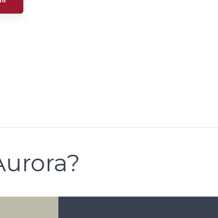
ni
Aurora?