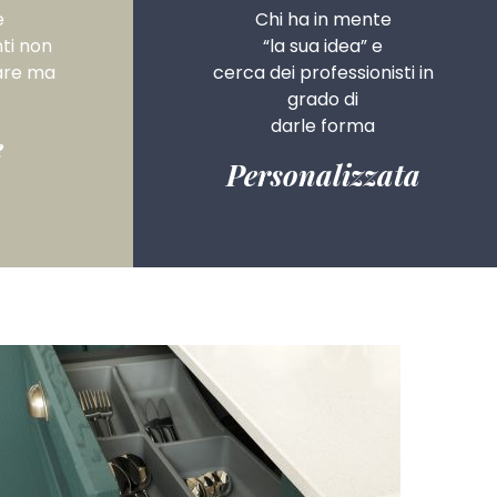
e
Chi ha in mente
ti
non
“la sua idea”
e
are ma
cerca dei professionisti
in
grado di
darle forma
e
Personalizzata