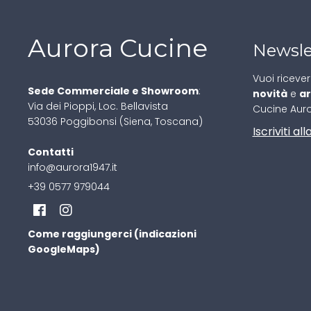
Aurora Cucine
Newsle
Vuoi riceve
Sede Commerciale e Showroom
:
novità
e
ar
Via dei Pioppi, Loc. Bellavista
Cucine Aur
53036 Poggibonsi (Siena, Toscana)
Iscriviti a
Contatti
info@aurora1947.it
+39 0577 979044
Come raggiungerci (indicazioni
GoogleMaps)