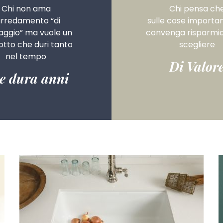
Chi non ama
Chi pensa ch
arredamento “di
sulle cose importan
aggio” ma vuole un
convenga risparmi
tto che duri tanto
scegliere
nel tempo
Di Valor
e dura anni