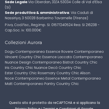
Sede Legale
:
Via Oberdan, 33/A
53034 Colle di Val d’Elsa
(Si)
Sede produttiva & amministrativa
:
Via Caduti di
Nassiriya, 3
50028 Barberino Tavarnelle (Firenze)
P.Iva, Cod.Fisc., Reg.Imp. SI: 01577240524
Rea: SI 216238 -
Cap.Soc. iv: 100.000€
Collezioni Aurora
Dogu Contemporaneo
Essence Rovere Contemporaneo
Vincent Country Chic
Essence Laccato Contemporaneo
Nuance Design Contemporaneo
Bistrot Country Chic
Iris Country Chic
Nuance Decò Country Chic
Ester Country Chic
Rosemary Country Chic
Alison
Noce Contemporaneo
Essence Metal Contemporaneo
Matt Contemporaneo
Pantry Country Chic
Questo sito è protetto da reCAPTCHA e si applicano la
Privacy Policy
e i
Termini e Condizioni
di Google.