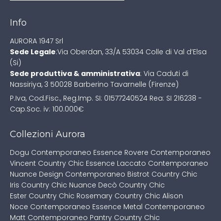
Info
AURORA 1947 Srl
Sede Legale
:
Via Oberdan, 33/A
53034 Colle di Val d’Elsa
(Si)
Sede produttiva & amministrativa
:
Via Caduti di
Nassiriya, 3
50028 Barberino Tavarnelle (Firenze)
P.Iva, Cod.Fisc., Reg.Imp. SI: 01577240524
Rea: SI 216238 -
Cap.Soc. iv: 100.000€
Collezioni Aurora
Dogu Contemporaneo
Essence Rovere Contemporaneo
Vincent Country Chic
Essence Laccato Contemporaneo
Nuance Design Contemporaneo
Bistrot Country Chic
Iris Country Chic
Nuance Decò Country Chic
Ester Country Chic
Rosemary Country Chic
Alison
Noce Contemporaneo
Essence Metal Contemporaneo
Matt Contemporaneo
Pantry Country Chic