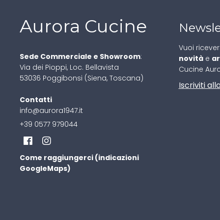
Aurora Cucine
Newsle
Vuoi riceve
Sede Commerciale e Showroom
:
novità
e
ar
Via dei Pioppi, Loc. Bellavista
Cucine Aur
53036 Poggibonsi (Siena, Toscana)
Iscriviti a
Contatti
info@aurora1947.it
+39 0577 979044
Come raggiungerci (indicazioni
GoogleMaps)