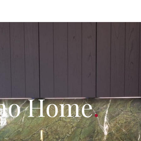
imo Home
.