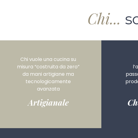
Chi...
sc
Chi vuole una cucina su
misura “costruita da zero”
l’
da mani artigiane ma
pass
tecnologicamente
prodo
avanzata
Artigianale
Ch