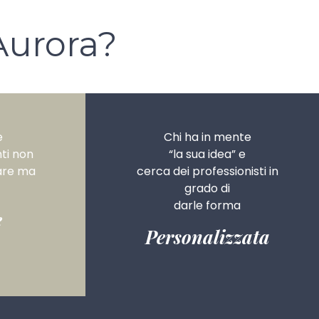
Aurora?
e
Chi ha in mente
ti
non
“la sua idea”
e
are ma
cerca dei professionisti
in
grado di
darle forma
e
Personalizzata