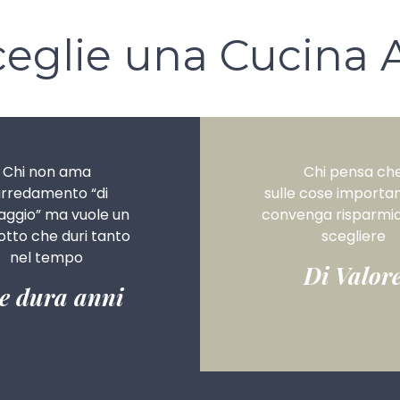
eglie una Cucina 
Chi non ama
Chi pensa ch
arredamento “di
sulle cose importan
aggio” ma vuole un
convenga risparmi
tto che duri tanto
scegliere
nel tempo
Di Valor
e dura anni