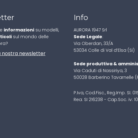
tter
Info
re
informazioni
su modelli,
AURORA 1947 Srl
ticoli
sul mondo delle
Sede Legale
:
ora?
Via Oberdan, 33/A
53034 Colle di Val d’Elsa (Si)
lla nostra newsletter
Sede produttiva & amminis
Via Caduti di Nassiriya, 3
50028 Barberino Tavarnelle (
P.Iva, Cod.Fisc., Reg.Imp. SI: 
Rea: SI 216238 - Cap.Soc. iv: 