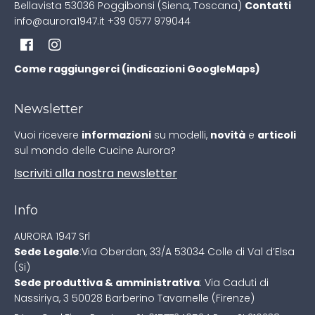
Bellavista
53036 Poggibonsi (Siena, Toscana)
Contatti
info@aurora1947.it
+39 0577 979044
Come raggiungerci (indicazioni GoogleMaps)
Newsletter
Vuoi ricevere
informazioni
su modelli,
novità
e
articoli
sul mondo delle Cucine Aurora?
Iscriviti alla nostra newsletter
Info
AURORA 1947 Srl
Sede Legale
:
Via Oberdan, 33/A
53034 Colle di Val d’Elsa
(Si)
Sede produttiva & amministrativa
:
Via Caduti di
Nassiriya, 3
50028 Barberino Tavarnelle (Firenze)