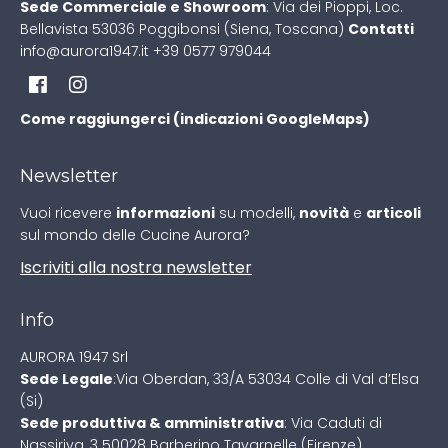
Sede Commerciale e Showroom
:
Via dei Pioppi, Loc.
Bellavista
53036 Poggibonsi (Siena, Toscana)
Contatti
info@aurora1947.it
+39 0577 979044
Come raggiungerci (indicazioni GoogleMaps)
Newsletter
Vuoi ricevere
informazioni
su modelli,
novità
e
articoli
sul mondo delle Cucine Aurora?
Iscriviti alla nostra newsletter
Info
AURORA 1947 Srl
Sede Legale
:
Via Oberdan, 33/A
53034 Colle di Val d’Elsa
(Si)
Sede produttiva & amministrativa
:
Via Caduti di
Nassiriya, 3
50028 Barberino Tavarnelle (Firenze)