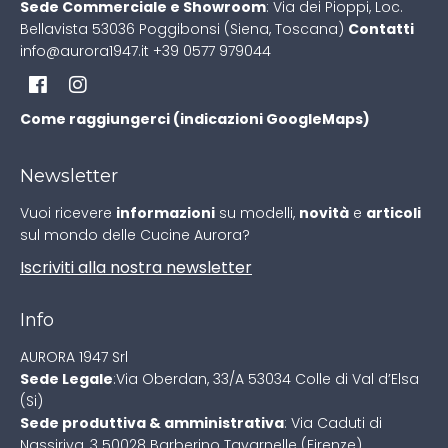
Sede Commerciale e Showroom
:
Via dei Pioppi, Loc.
Bellavista
53036 Poggibonsi (Siena, Toscana)
Contatti
info@aurora1947.it
+39 0577 979044
Come raggiungerci (indicazioni GoogleMaps)
Newsletter
Vuoi ricevere
informazioni
su modelli,
novità
e
articoli
sul mondo delle Cucine Aurora?
Iscriviti alla nostra newsletter
Info
AURORA 1947 Srl
Sede Legale
:
Via Oberdan, 33/A
53034 Colle di Val d’Elsa
(Si)
Sede produttiva & amministrativa
:
Via Caduti di
Nassiriya, 3
50028 Barberino Tavarnelle (Firenze)