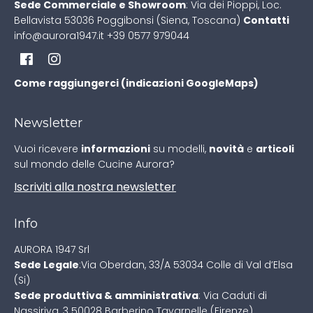
Sede Commerciale e Showroom
:
Via dei Pioppi, Loc.
Bellavista
53036 Poggibonsi (Siena, Toscana)
Contatti
info@aurora1947.it
+39 0577 979044
Come raggiungerci (indicazioni GoogleMaps)
Newsletter
Vuoi ricevere
informazioni
su modelli,
novità
e
articoli
sul mondo delle Cucine Aurora?
Iscriviti alla nostra newsletter
Info
AURORA 1947 Srl
Sede Legale
:
Via Oberdan, 33/A
53034 Colle di Val d’Elsa
(Si)
Sede produttiva & amministrativa
:
Via Caduti di
Nassiriya, 3
50028 Barberino Tavarnelle (Firenze)